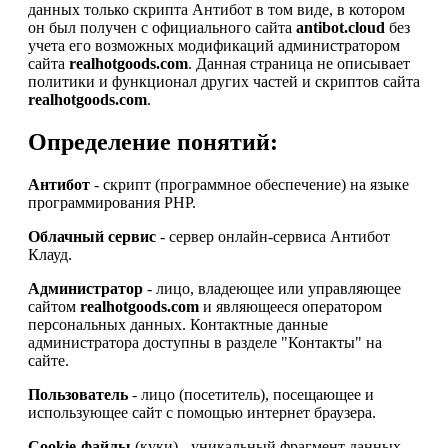
данных только скрипта Антибот в том виде, в котором
он был получен с официального сайта
antibot.cloud
без
учета его возможных модификаций администратором
сайта
realhotgoods.com
. Данная страница не описывает
политики и функционал других частей и скриптов сайта
realhotgoods.com
.
Определение понятий:
Антибот
- скрипт (программное обеспечение) на языке
программирования PHP.
Облачный сервис
- сервер онлайн-сервиса Антибот
Клауд.
Администратор
- лицо, владеющее или управляющее
сайтом
realhotgoods.com
и являющееся оператором
персональных данных. Контактные данные
администратора доступны в разделе "Контакты" на
сайте.
Пользователь
- лицо (посетитель), посещающее и
использующее сайт с помощью интернет браузера.
Cookie-файлы
(куки) - уникальный фрагмент данных,